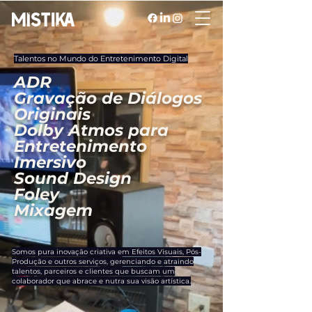
Talentos no Mundo do Entretenimento Digital
ADR
Gravação de Diálogos
Originais
Dolby Atmos para
Entretenimento
Imersivo
Sound Design
Foley
Mixagem
Somos pura inovação criativa em Efeitos Visuais, Pós-
Produção e outros serviços, gerenciando e atraindo
talentos, parceiros e clientes que buscam um
colaborador que abrace e nutra sua visão artística.