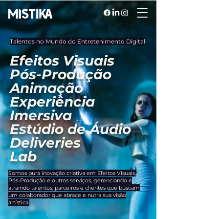
Talentos no Mundo do Entretenimento Digital
Efeitos Visuais
Pós-Produção
Animação
Experiência
Imersiva
Estúdio de Áudio
Deliveries
Lab
Somos pura inovação criativa em Efeitos Visuais,
Pós-Produção e outros serviços, gerenciando e
atraindo talentos, parceiros e clientes que buscam
um colaborador que abrace e nutra sua visão
artística.